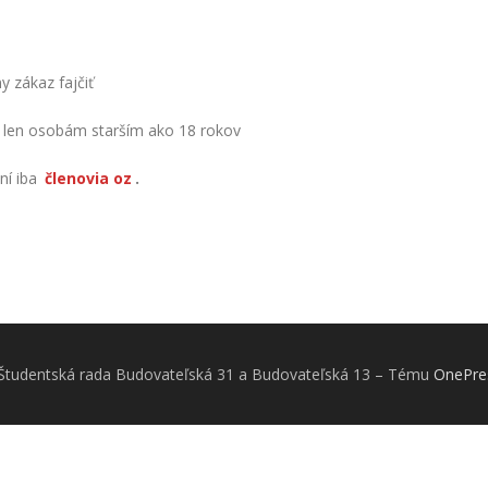
y zákaz fajčiť
í len osobám starším ako 18 rokov
ní iba
členovia oz
.
Študentská rada Budovateľská 31 a Budovateľská 13
–
Tému
OnePre