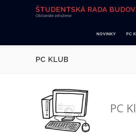
Prejsť
ŠTUDENTSKÁ RADA BUDOVA
na
Občianske združenie
obsah
NOVINKY
PC 
PC KLUB
PC K