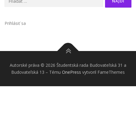
Prihlásiť sa
Autorské práva © 2026 Študentská rada Budovateľská 31 a
Budovateľská 13
–
Tému
OnePress
vytvoril FameThemes